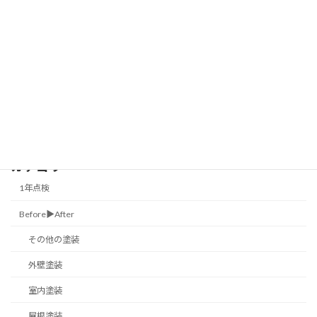
2025年2月20日
川崎市多摩区 ～アパート/鉄骨階段塗装
Before▶︎After
ビフォーアフター
2025年2月19日
カテゴリー
1年点検
Before▶︎After
その他の塗装
外壁塗装
室内塗装
屋根塗装