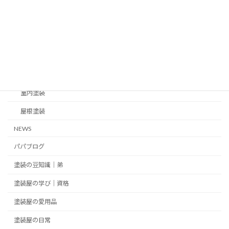
カテゴリー
1年点検
Before▶︎After
その他の塗装
外壁塗装
室内塗装
屋根塗装
NEWS
パパブログ
塗装の豆知識｜弟
塗装屋の学び｜資格
塗装屋の愛用品
塗装屋の日常