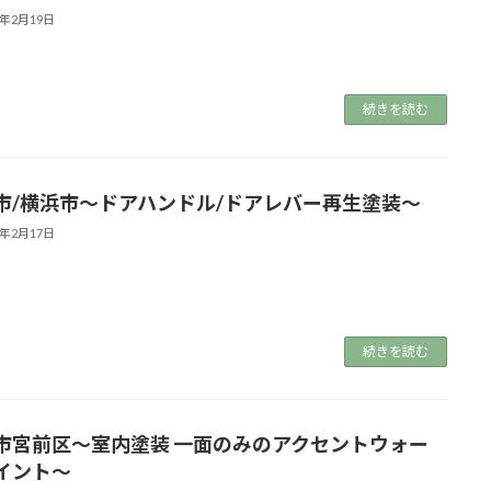
5年2月19日
続きを読む
市/横浜市～ドアハンドル/ドアレバー再生塗装～
5年2月17日
続きを読む
市宮前区～室内塗装 一面のみのアクセントウォー
イント～