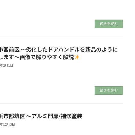
続きを読む
市宮前区 ～劣化したドアハンドルを新品のように
します〜画像で解りやすく解説
4年2月1日
続きを読む
市都筑区 ～アルミ門扉/補修塗装
3年12月5日