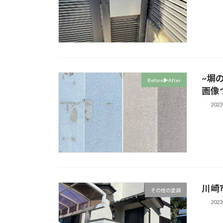
~塀
Before▶︎After
画像
202
川崎
その他の塗装
202