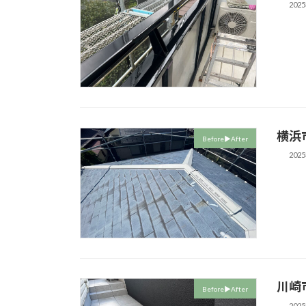
202
横浜
Before▶︎After
202
川崎
Before▶︎After
202