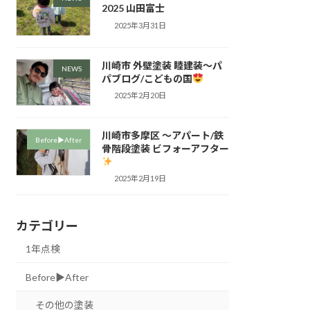
2025 山田富士
2025年3月31日
川崎市 外壁塗装 睦建装～パ
NEWS
パブログ/こどもの国
2025年2月20日
川崎市多摩区 ～アパート/鉄
Before▶︎After
骨階段塗装 ビフォーアフター
2025年2月19日
カテゴリー
1年点検
Before▶︎After
その他の塗装