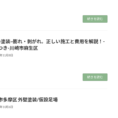
続きを読む
の塗装~膨れ・剝がれ。正しい施工と費用を解説！-
つき-川崎市麻生区
3年11月8日
続きを読む
市多摩区 外壁塗装/仮設足場
3年10月6日