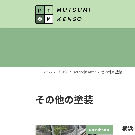
コ
ナ
ン
ビ
テ
ゲ
ン
ー
ツ
シ
へ
ョ
ス
ン
キ
に
ッ
移
プ
動
ホーム
ブログ
Before▶︎After
その他の塗装
その他の塗装
横浜
Before▶︎After