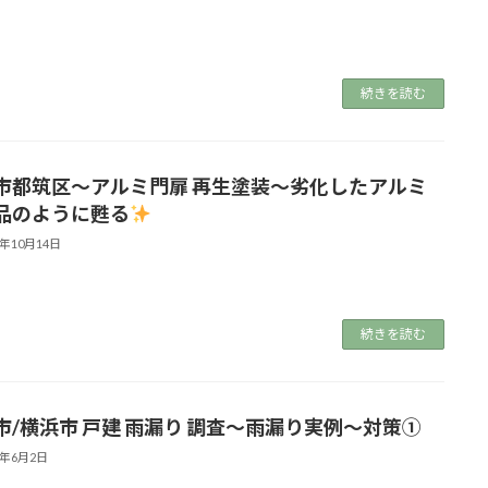
続きを読む
市都筑区～アルミ門扉 再生塗装～劣化したアルミ
品のように甦る
4年10月14日
続きを読む
市/横浜市 戸建 雨漏り 調査～雨漏り実例～対策①
4年6月2日