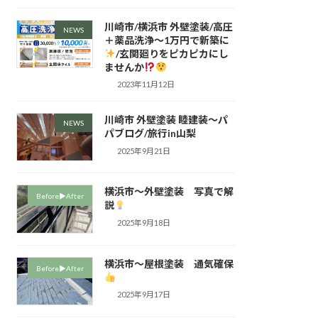
川崎市/横浜市 外壁塗装/高圧
NEWS
＋薬品洗浄～1万円で新築に
/玄関廻りをピカピカにし
ませんか
2023年11月12日
川崎市 外壁塗装 睦建装～パ
NEWS
パブログ/旅行in山梨
2025年9月21日
横浜市～外壁塗装 写真で解
Before▶︎After
説
2025年9月18日
横浜市～屋根塗装 通気確保
Before▶︎After
2025年9月17日